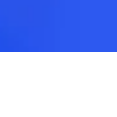
Unser Kern .net entwicklungsdienstle
istungen
Werfen Sie einen Blick auf unsere Kernkompetenzen .net
entwicklungsdienstleistungen: